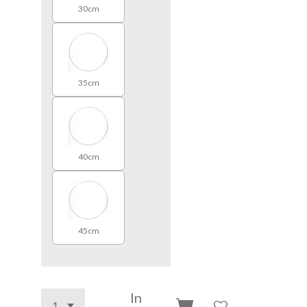
30cm
35cm
40cm
45cm
In