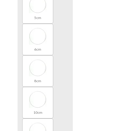
5cm
6cm
8cm
10cm