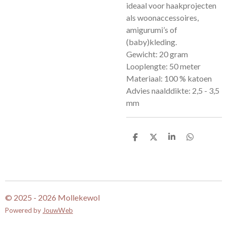
ideaal voor haakprojecten
als woonaccessoires,
amigurumi’s of
(baby)kleding.
Gewicht: 20 gram
Looplengte: 50 meter
Materiaal: 100 % katoen
Advies naalddikte: 2,5 - 3,5
mm
D
D
S
D
e
e
h
e
l
e
a
l
e
l
r
e
n
e
n
© 2025 - 2026 Mollekewol
Powered by
JouwWeb