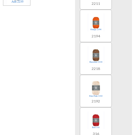
2211
2194
2218
2192
316