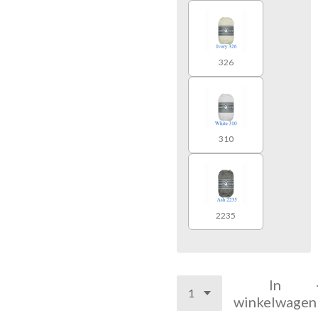
326
310
2235
In
winkelwagen