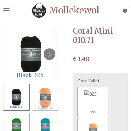
Ga
Mollekewol
direct
naar
de
Coral Mini
hoofdinhoud
010.71
€ 1,40
Coral Mini
325