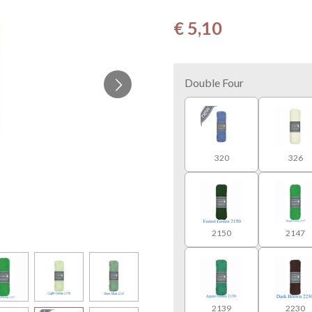
€ 5,10
Double Four
320
326
2150
2147
2139
2230