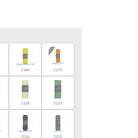
2180
2179
2158
2133
2236
2235