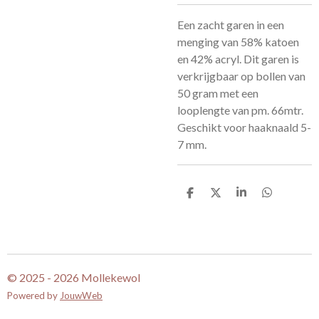
Een zacht garen in een
menging van 58% katoen
en 42% acryl. Dit garen is
verkrijgbaar op bollen van
50 gram met een
looplengte van pm. 66mtr.
Geschikt voor haaknaald 5-
7 mm.
D
D
S
D
e
e
h
e
l
e
a
l
e
l
r
e
n
e
n
© 2025 - 2026 Mollekewol
Powered by
JouwWeb