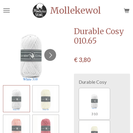
Ga
Mollekewol
direct
naar
de
Durable Cosy
hoofdinhoud
010.65
€ 3,80
Durable Cosy
310