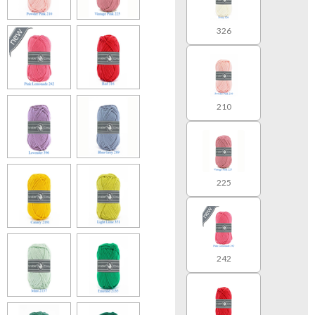
326
210
225
242