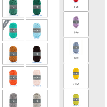
316
396
289
2181