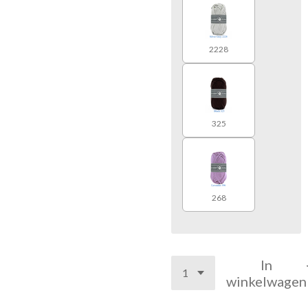
2228
325
268
In
winkelwagen